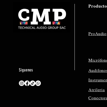
Producto
ProAudio
Micrófon
Siguenos
Audifono
Instrume
Atrileria
Conector