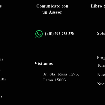
s
Comunicate con
Libro
un Asesor
Sob
​(+51) 947 976 320
Pre
os
Visitanos
Ter
s
Jr. Sta. Rosa
1293,
Nue
ntos
Lima 15003
Nues
es