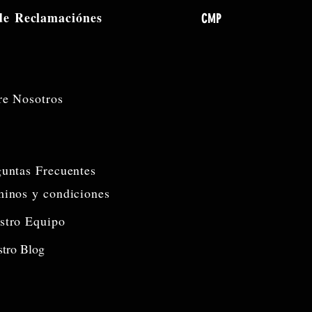
 de
Reclamaciónes
CMP
re Nosotros
guntas Frecuentes
minos y condiciones
stro Equipo
tro Blog