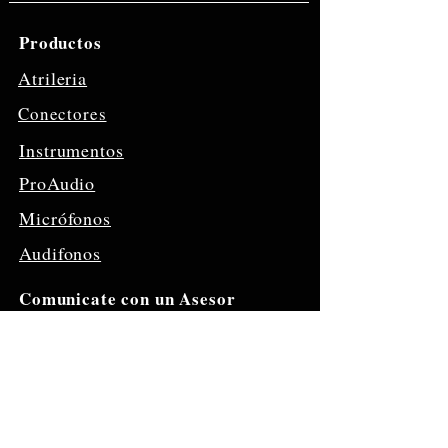
Productos
Atrileria
Conectores
Instrumentos
ProAudio
Micrófonos
Audifonos
Comunicate con un Asesor
​(+51)
947 976 320
Visitanos
Jr. Sta. Rosa
1293,
Lima 15003