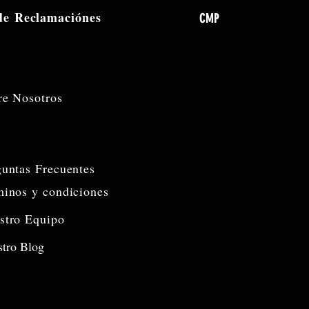
 de
Reclamaciónes
CMP
re Nosotros
guntas Frecuentes
minos y condiciones
stro Equipo
tro Blog