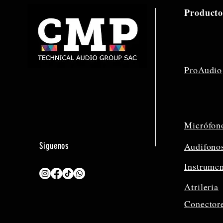
Producto
ProAudio
Micrófon
Siguenos
Audifono
Instrume
Atrileria
Conector