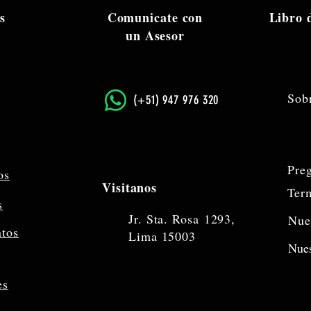
s
Comunicate con
Libro
un Asesor
Sob
​(+51) 947 976 320
Pre
os
Visitanos
Ter
s
Jr. Sta. Rosa
1293,
Nue
ntos
Lima 15003
Nues
es