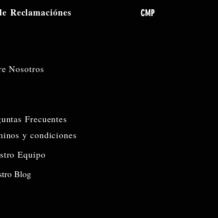
 de
Reclamaciónes
CMP
re Nosotros
guntas Frecuentes
minos y condiciones
stro Equipo
tro Blog