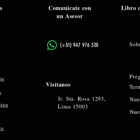
s
Comunicate con
Libro
un Asesor
Sob
​(+51) 947 976 320
Pre
os
Visitanos
Ter
s
Jr. Sta. Rosa
1293,
Nue
ntos
Lima 15003
Nues
es