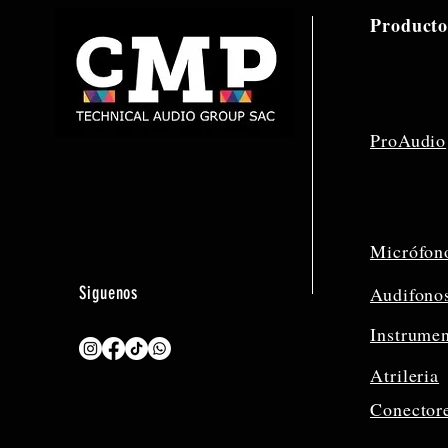
Producto
ProAudio
Micrófon
Siguenos
Audifono
Instrume
Atrileria
Conector