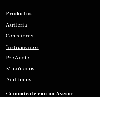
Productos
Atrileria
Conectores
Instrumentos
ProAudio
Micrófonos
Audifonos
Comunicate con un Asesor
​(+51)
947 976 320
Visitanos
Jr. Sta. Rosa
1293,
Lima 15003