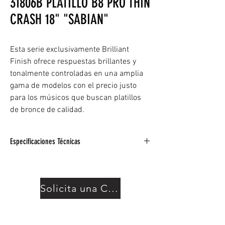
31806B PLATILLO B8 PRO THIN
CRASH 18" "SABIAN"
Esta serie exclusivamente Brilliant
Finish ofrece respuestas brillantes y
tonalmente controladas en una amplia
gama de modelos con el precio justo
para los músicos que buscan platillos
de bronce de calidad.
Especificaciones Técnicas
Estilo: Enfocado
METAL B8
Sonido: Brillante
Solicita una Cotización
Peso: Fino