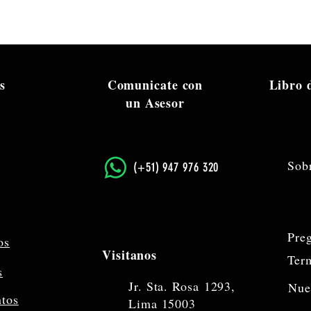
s
Comunicate con
Libro
un Asesor
Sob
​(+51) 947 976 320
Pre
os
Visitanos
Ter
s
Jr. Sta. Rosa
1293,
Nue
ntos
Lima 15003