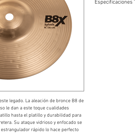
Especificaciones 
Gran toque para ba
El ataque vidrioso 
mezcla de batería
El estrangulador rá
para perforar acen
La aleación de bro
constante y durade
Peso: extrafino
ste legado. La aleación de bronce B8 de
so le dan a este toque cualidades
tillo hasta el platillo y durabilidad para
rretera. Su ataque vidrioso y enfocado se
 estrangulador rápido lo hace perfecto