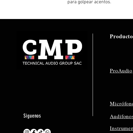
para golpear acentos.
Producto
ProAudio
Micrófon
Siguenos
Audifono
Instrume