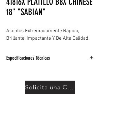
41816X PLATILLO B8X CHINESE
18" "SABIAN"
Acentos Extremadamente Rápido,
Brillante, Impactante Y De Alta Calidad
Especificaciones Técnicas
Bronce B8
Enfocado
Brillante
Solicita una Cotización
Delgado