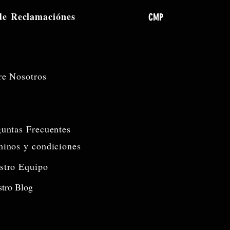
 de
Reclamaciónes
CMP
re Nosotros
guntas Frecuentes
minos y condiciones
stro Equipo
tro Blog