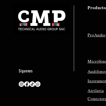
Producto
ProAudio
Micrófon
Siguenos
Audifono
Instrume
Atrileria
Conector