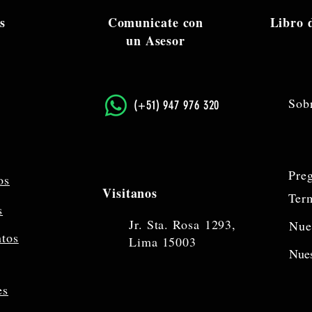
s
Comunicate con
Libro
un Asesor
Sob
​(+51) 947 976 320
Pre
os
Visitanos
Ter
s
Jr. Sta. Rosa
1293,
Nue
ntos
Lima 15003
Nues
es