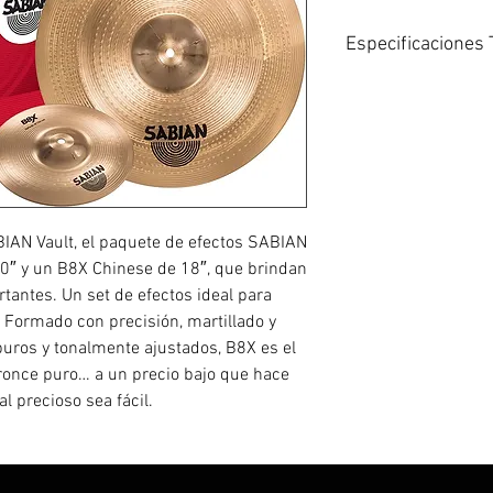
Especificaciones 
La serie de nivel pa
precio muy agrada
Sonido con ajustado
Una introducción id
Protegido por sabIa
Incluye: 10″ Splash
AN Vault, el paquete de efectos SABIAN
0″ y un B8X Chinese de 18″, que brindan
rtantes. Un set de efectos ideal para
. Formado con precisión, martillado y
uros y tonalmente ajustados, B8X es el
 bronce puro… a un precio bajo que hace
l precioso sea fácil.