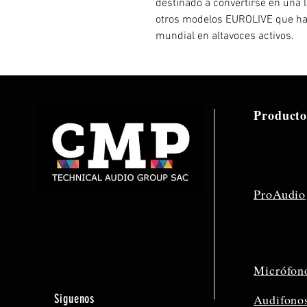
destinado a convertirse en una 
otros modelos EUROLIVE que han
mundial en altavoces activos.
Producto
ProAudio
Micrófon
Siguenos
Audifono