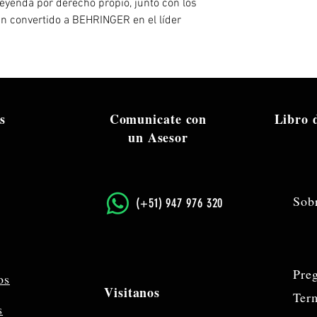
leyenda por derecho propio, junto con los
Número de pieza de
 convertido a BEHRINGER en el líder
s
Comunicate con
Libro
un Asesor
Sob
​(+51) 947 976 320
Pre
os
Visitanos
Ter
s