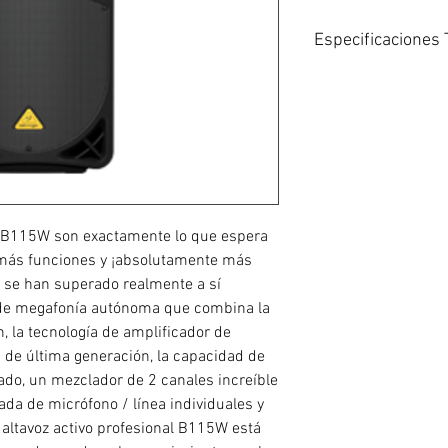
Especificaciones 
Motorizado: si
Configuración de en
Tamaño del controla
Tamaño del control
Amplificador de po
(clase D)
Poder total: 1000W
Entradas: 2 x comb
E B115W son exactamente lo que espera
Salidas: 1 x XLR
más funciones y ¡absolutamente más
Rango de frecuenci
 se han superado realmente a sí
Frecuencia de cruc
de megafonía autónoma que combina la
Material de la caja:
, la tecnología de amplificador de
Opciones de montaj
1.37″, cuña para pi
s de última generación, la capacidad de
Altura: 28,1″
do, un mezclador de 2 canales increíble
Anchura: 16,8″
da de micrófono / línea individuales y
Profundidad: 12,3″
 altavoz activo profesional B115W está
Peso: 38 libras.