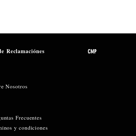
l fabricante: B115W
 de
Reclamaciónes
CMP
re Nosotros
guntas Frecuentes
minos y condiciones