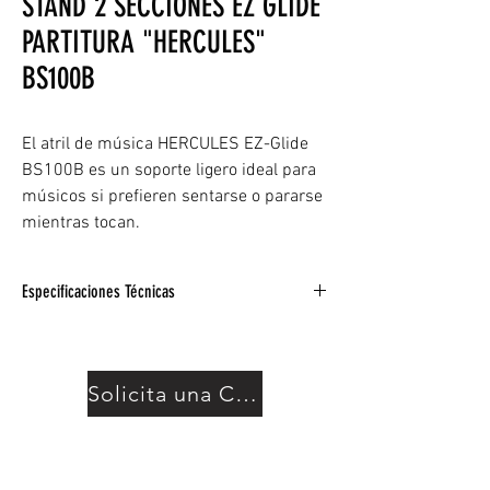
STAND 2 SECCIONES EZ GLIDE
PARTITURA "HERCULES"
BS100B
El atril de música HERCULES EZ-Glide
BS100B es un soporte ligero ideal para
músicos si prefieren sentarse o pararse
mientras tocan.
Especificaciones Técnicas
El rodillo angular EZ con goma especial
antideslizante mantiene el escritorio en el
ángulo deseado.
Solicita una Cotización
Equipado con un agarre sin embrague para
un fácil ajuste de altura. El mecanismo de
bloqueo interno asegura el escritorio a la
altura deseada.