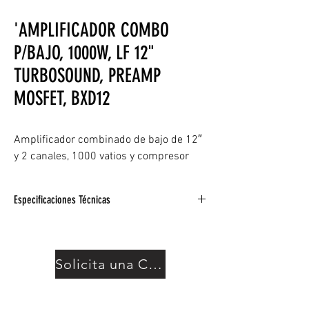
'AMPLIFICADOR COMBO
P/BAJO, 1000W, LF 12"
TURBOSOUND, PREAMP
MOSFET, BXD12
Amplificador combinado de bajo de 12″
y 2 canales, 1000 vatios y compresor
Especificaciones Técnicas
Tipo: Solid State
Número de canales: Uno
Poder total: 1000W Clase D
Solicita una Cotización
Altavoces:1 altavoz Turbosound de 12″
Compresión: Sí
Ecualizador: EQ de 3 bandas con control de