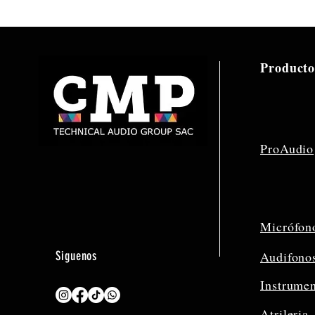
Producto
ProAudio
Micrófon
Siguenos
Audifono
Instrume
Atrileria