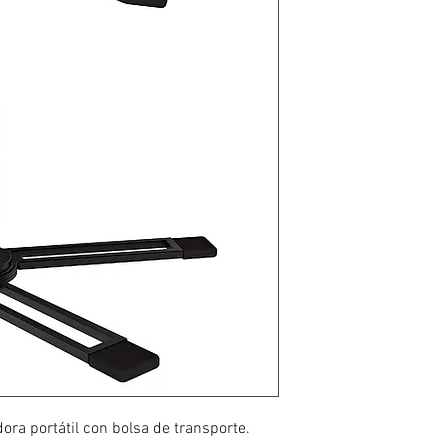
Diseño plegable de 1
(3.08 lbs.)
Las patas traseras
computadoras portát
Múltiples ajustes de
Incluye bolsa de tr
Tipo: Escritorio
Altura: 8,6″, 10,4″, 1
Dimensiones: 14,1″ x
Peso: 3.08 libras
Número de pieza de
ra portátil con bolsa de transporte.