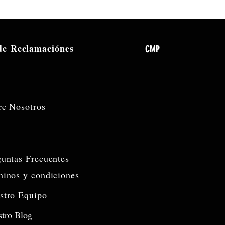
 de
Reclamaciónes
CMP
re Nosotros
guntas Frecuentes
minos y condiciones
stro Equipo
tro Blog