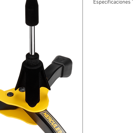
Especificaciones 
El sistema Auto Gri
forma segura en su
El respaldo ajustab
segura.
El pasador de bloqu
lugar; simplemente 
All-in-One-Design e
Altura: 430 mm (16,
Peso: 0,98 kg (2,2 li
Capacidad de carga:
Radio base: 235 mm
Tamaño plegado: 11
x 12,2″)
Bolsa de transporte