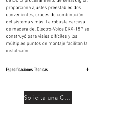
de EV. El procesamiento de señal digital
proporciona ajustes preestablecidos
convenientes, cruces de combinación
del sistema y más. La robusta carcasa
de madera del Electro-Voice EKX-18P se
construyó para viajes difíciles y los
múltiples puntos de montaje facilitan la
instalación.
Especificaciones Técnicas
Tipo: Motorizado
Tamaño del controlador LF: 1 subwoofer EVS-
18C de 18″
Solicita una Cotización
Potencia nominal: 1300W
Entradas: Combo de 2 x XLR-1/4″
Poder total: 1300W Clase D
Salidas: 2 x XLR
Respuesta frecuente: 40Hz-150Hz (-3 dB),
35Hz-180Hz (-10dB)