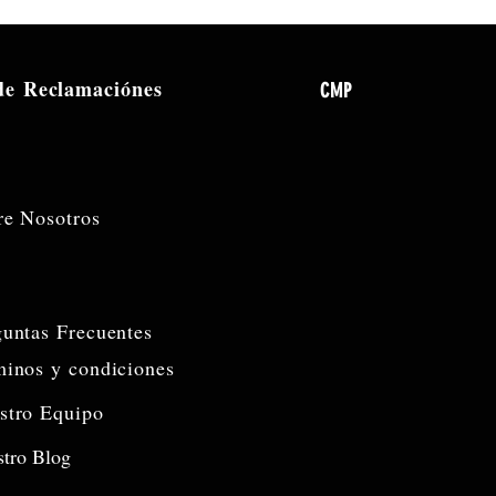
 de
Reclamaciónes
CMP
re Nosotros
guntas Frecuentes
minos y condiciones
stro Equipo
tro Blog