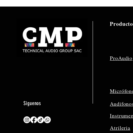
Producto
ProAudio
Micrófon
Siguenos
Audifono
Instrume
Atrileria