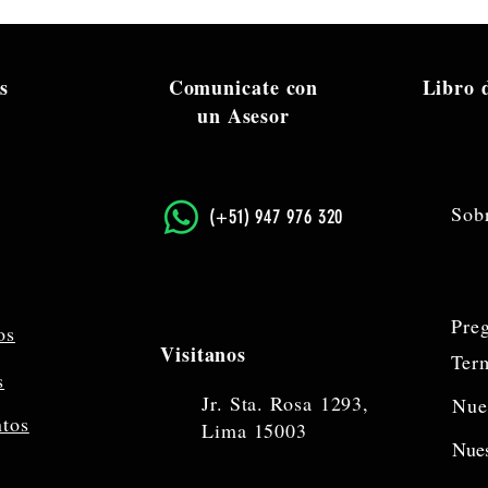
s
Comunicate con
Libro
un Asesor
Sob
​(+51) 947 976 320
Pre
os
Visitanos
Ter
s
Jr. Sta. Rosa
1293,
Nue
ntos
Lima 15003
Nues