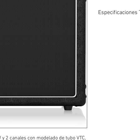
Especificaciones 
Tipo: De Estado sól
Número de canales
Poder total: 40W
Tamaño del altavoz:
Reverberación: Si
Modelado de amplif
EQ: Ecualizador de
Entradas: 1 x 1/4″, 
Salidas: 1 x 1/4″(8 
Auriculares: 1 x 1/8
E / S del conmutado
Material de constru
Fuente de alimenta
Altura: 16,7″
Ancho: 16,5″
Profundidad: 8,7″
Peso: 22 libras
W y 2 canales con modelado de tubo VTC,