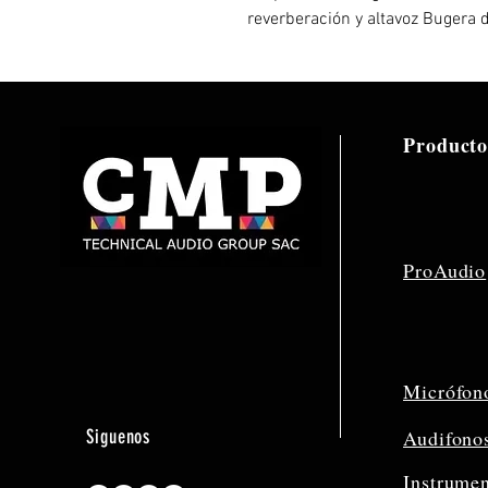
reverberación y altavoz Bugera 
Producto
ProAudio
Micrófon
Siguenos
Audifono
Instrume