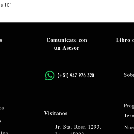
de 10″.
s
Comunicate con
Libro
un Asesor
Sob
​(+51) 947 976 320
Pre
os
Visitanos
Ter
s
Jr. Sta. Rosa
1293,
Nue
ntos