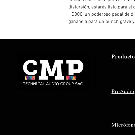
Cuando estés listo para ir más a
distorsión, estarás listo para 
HD300, un poderoso pedal de di
ganancia para un punch grave y 
Producto
ProAudio
Micrófon