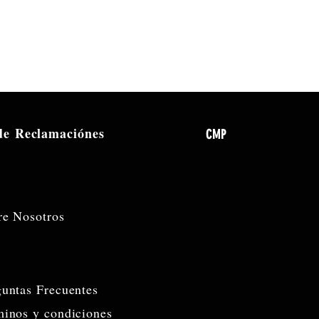
 de
Reclamaciónes
CMP
re Nosotros
guntas Frecuentes
minos y condiciones