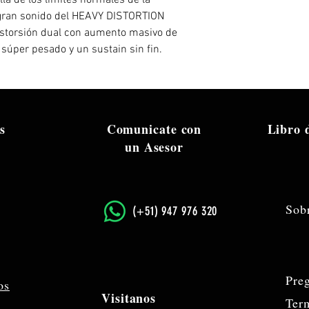
llá de los límites normales de la
el gran sonido del HEAVY DISTORTION
storsión dual con aumento masivo de
súper pesado y un sustain sin fin.
s
Comunicate con
Libro
un Asesor
Sob
​(+51) 947 976 320
Pre
os
Visitanos
Ter