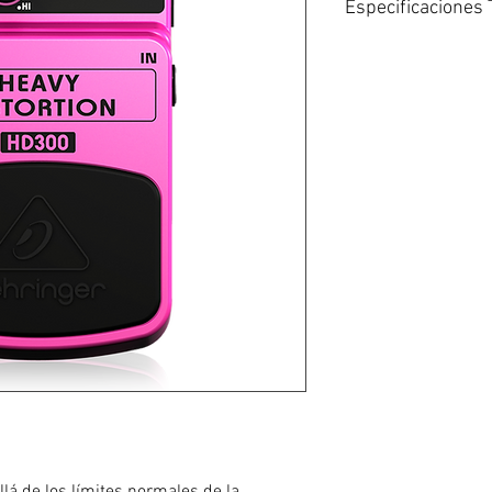
Especificaciones 
Conector: Jack mo
Impedancia: 500 k
Salida.
Conector: Jack mo
Impedancia 1 kohm
Suministro de corri
9V~, 100 mA DC reg
120V~, 60 Hz.
Conector de alimen
negativo.
Batería: 9V tipo 6LR
Consumo de energí
Dimensiones.
54 x 70 x 123 mm.
Peso.
0.33 kg