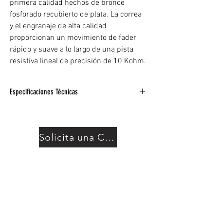
primera calidad hechos de bronce
fosforado recubierto de plata. La correa
y el engranaje de alta calidad
proporcionan un movimiento de fader
rápido y suave a lo largo de una pista
resistiva lineal de precisión de 10 Kohm.
Especificaciones Técnicas
Faders motorizados de 60 mm para
teclados de motor
Conjunto de 5 faders de alta resistencia
Solicita una Cotización
clasificados para hasta 300,000 ciclos
Dedos limpiaparabrisas premium hechos
de bronce fosforado recubierto de plata
El cinturón y el equipo de alta calidad
proporcionan un movimiento de fader
rápido y suave
Pista resistiva lineal de precisión de 10
Kohm