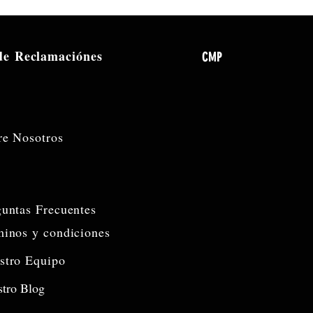
 de
Reclamaciónes
CMP
re Nosotros
guntas Frecuentes
minos y condiciones
stro Equipo
tro Blog