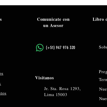
s
Comunicate con
Libro
un Asesor
Sob
​(+51) 947 976 320
Pre
os
Visitanos
Ter
s
Jr. Sta. Rosa
1293,
Nue
ntos
Lima 15003
Nues