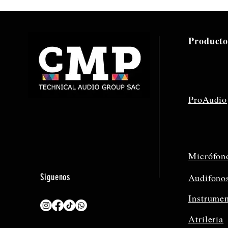
Producto
ProAudio
Micrófon
Siguenos
Audifono
Instrume
Atrileria