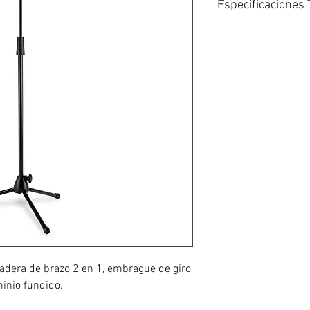
Especificaciones 
Tipo de base: Trípo
Altura: 34,4″ – 58,1″
Auge: Fijo de 30,7″
Materiales del tubo
Peso: 4,9 libras.
Número de pieza de
adera de brazo 2 en 1, embrague de giro
minio fundido.