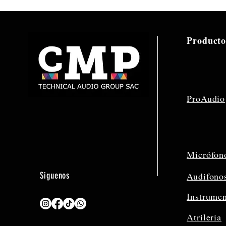
Producto
ProAudio
Micrófon
Siguenos
Audifono
Instrume
Atrileria