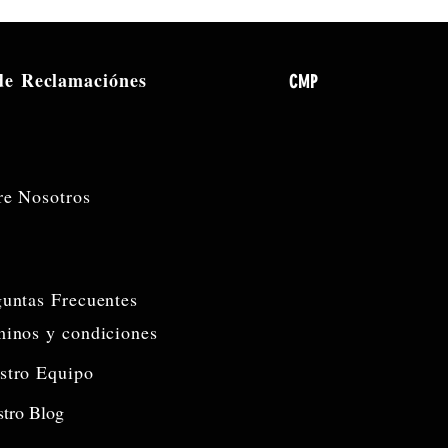
 de
Reclamaciónes
CMP
re Nosotros
guntas Frecuentes
minos y condiciones
stro Equipo
tro Blog