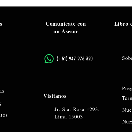
s
Comunicate con
Libro
un Asesor
Sob
​(+51) 947 976 320
Pre
os
Visitanos
Ter
s
Jr. Sta. Rosa
1293,
Nue
ntos
Lima 15003
Nues