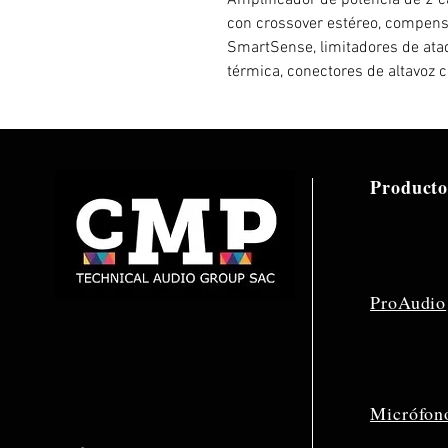
Amplificador de potencia de 2 c
con crossover estéreo, compens
SmartSense, limitadores de ata
térmica, conectores de altavoz 
Producto
ProAudio
Micrófon