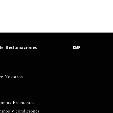
l fabricante: 000-CAL02-00010
 de
Reclamaciónes
CMP
re Nosotros
guntas Frecuentes
minos y condiciones