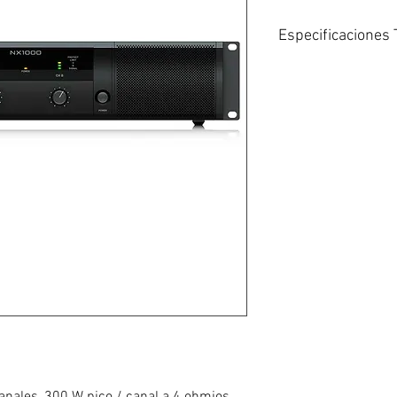
Especificaciones 
Número de canales
Clase de potencia: 
Watts / lado a 8 o
Watts / lado a 4 o
Vatios / lado a 2 o
Watts puenteados: 
Entradas: Combo de
Salidas: 2 x speak
Sistema de refriger
continuamente varia
atrás
DSP: No
Filtros: No
Respuesta frecuent
THD: <0,05%
Espacios de rack: 
Altura: 3,7″
Profundidad: 9,1″