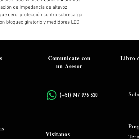
anales, 300 W pico / canal a 4 ohmios,
Ancho: 19″
ación de impedancia de altavoz
Peso: 7.3 libras.
que cero, protección contra sobrecarga
Número de pieza de
con bloqueo giratorio y medidores LED
s
Comunicate con
Libro
un Asesor
Sob
​(+51) 947 976 320
Pre
os
Visitanos
Ter