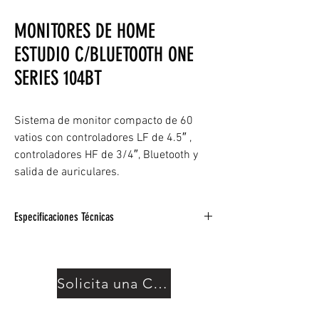
MONITORES DE HOME
ESTUDIO C/BLUETOOTH ONE
SERIES 104BT
Sistema de monitor compacto de 60
vatios con controladores LF de 4.5″ ,
controladores HF de 3/4″, Bluetooth y
salida de auriculares.
Especificaciones Técnicas
Accionado: Sí
Configuración de energía: Un solo
amplificador, alimenta al otro pasivo.
Solicita una Cotización
Cantidad: Par
Tamaño del controlador LF: Woofer de 4.5″