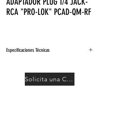
ADAPTADOR PLUG 1/4 JACK-
RCA "PRO-LOK" PCAD-QM-RF
Especificaciones Técnicas
Código:PCAD-QM-RF
Adaptador, 1/4″ Macho a RCA Hembra.
Solicita una Cotización