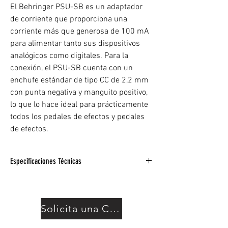
El Behringer PSU-SB es un adaptador
de corriente que proporciona una
corriente más que generosa de 100 mA
para alimentar tanto sus dispositivos
analógicos como digitales. Para la
conexión, el PSU-SB cuenta con un
enchufe estándar de tipo CC de 2,2 mm
con punta negativa y manguito positivo,
lo que lo hace ideal para prácticamente
todos los pedales de efectos y pedales
de efectos.
Especificaciones Técnicas
Tipo:Fuente de alimentación Behringer
Rango de voltaje de entrada:100-240 V CA /
50-60 Hz
Solicita una Cotización
Amperios de salida:100 mA
Tensión de salida:9 V CC