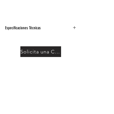
Especificaciones Técnicas
Fuente de alimentación de reemplazo para
MIC100 y MIC200
Solicita una Cotización