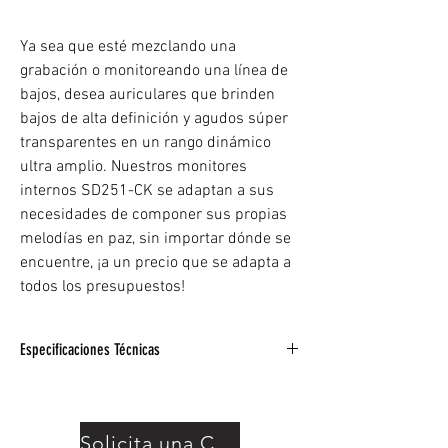
Ya sea que esté mezclando una
grabación o monitoreando una línea de
bajos, desea auriculares que brinden
bajos de alta definición y agudos súper
transparentes en un rango dinámico
ultra amplio. Nuestros monitores
internos SD251-CK se adaptan a sus
necesidades de componer sus propias
melodías en paz, sin importar dónde se
encuentre, ¡a un precio que se adapta a
todos los presupuestos!
Especificaciones Técnicas
– Auriculares de monitorización profesional
con calidad de estudio
– El microdriver dinámico ofrece una amplia
Solicita una Cotización