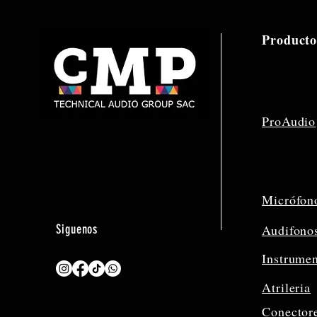
Producto
ProAudio
Micrófon
Siguenos
Audifono
Instrume
Atrileria
Conector