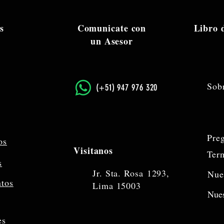
s
Comunicate con
Libro
un Asesor
Sob
​(+51) 947 976 320
Pre
os
Visitanos
Ter
s
Jr. Sta. Rosa
1293,
Nue
ntos
Lima 15003
Nues
es