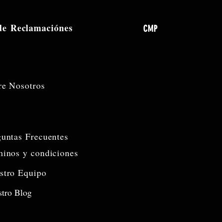
 de
Reclamaciónes
CMP
re Nosotros
guntas Frecuentes
minos y condiciones
stro Equipo
tro Blog