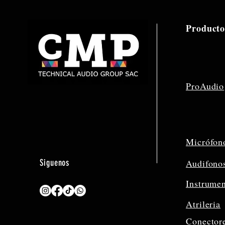
Producto
ProAudio
Micrófon
Siguenos
Audifono
Instrume
Atrileria
Conector