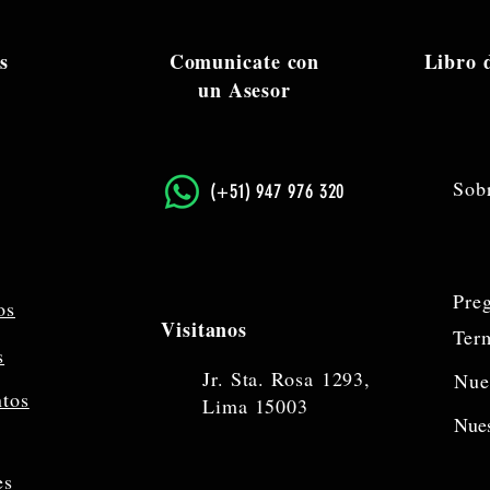
s
Comunicate con
Libro
un Asesor
Sob
​(+51) 947 976 320
Pre
os
Visitanos
Ter
s
Jr. Sta. Rosa
1293,
Nue
ntos
Lima 15003
Nues
es