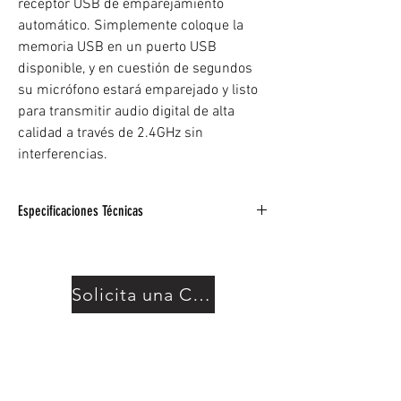
receptor USB de emparejamiento
automático. Simplemente coloque la
memoria USB en un puerto USB
disponible, y en cuestión de segundos
su micrófono estará emparejado y listo
para transmitir audio digital de alta
calidad a través de 2.4GHz sin
interferencias.
Especificaciones Técnicas
Uno de los sistemas inalámbricos más
simples y asequibles que hemos visto
Incluye micrófono, transmisor y receptor.
Solicita una Cotización
Ideal para música en vivo, karaoke,
subastas y eventos de oratoria.
Compatible con todos los altavoces
Behringer inalámbricos
También entrega audio a tu Mac / PC sin una
interfaz