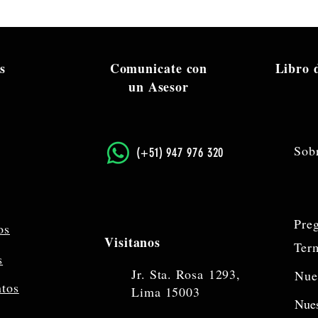
Ancho X Profundid
Peso: 0,5 kg
s
Comunicate con
Libro
un Asesor
Sob
​(+51) 947 976 320
Pre
os
Visitanos
Ter
s
Jr. Sta. Rosa
1293,
Nue
ntos
Lima 15003
Nues