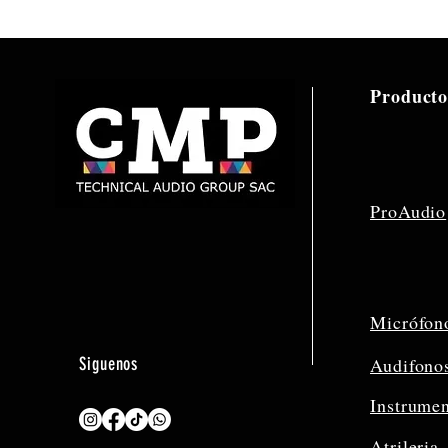
Producto
ProAudio
Micrófon
Siguenos
Audifono
Instrume
Atrileria