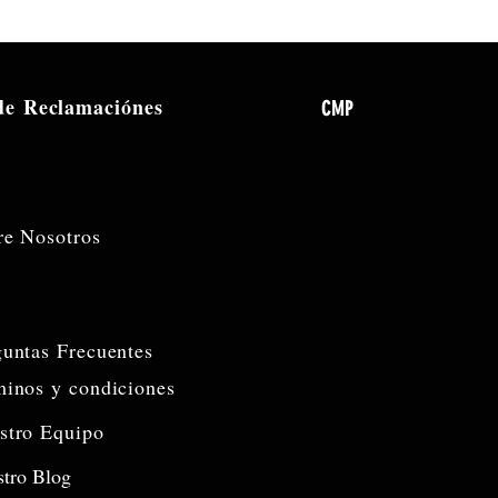
ad)
 de
Reclamaciónes
CMP
re Nosotros
guntas Frecuentes
minos y condiciones
stro Equipo
tro Blog