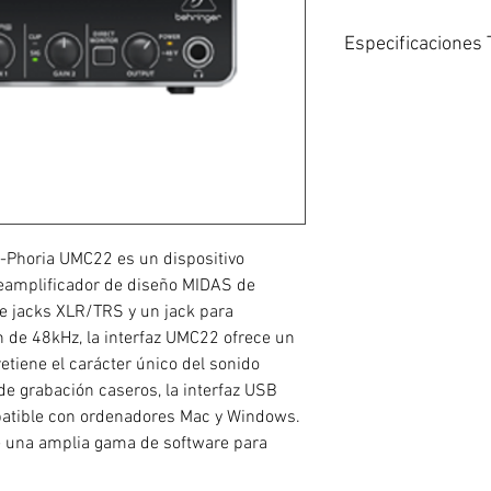
Especificaciones 
Preamplificador: 1
Conectores de entr
Micrófono/línea: 
Instrumento: 1x TR
Respuesta de frecue
Rango dinámico: 10
Impedancia:
Mic/Line: 3kOhms
U-Phoria UMC22 es un dispositivo
Instrumento: 1MO
eamplificador de diseño MIDAS de
Nivel máximo de en
e jacks XLR/TRS y un jack para
Micrófono: + 2dBu
 de 48kHz, la interfaz UMC22 ofrece un
Línea: + 22dBu
etiene el carácter único del sonido
Instrumento: + 2dB
Las tasas de la m
 de grabación caseros, la interfaz USB
Conector USB: USB 
patible con ordenadores Mac y Windows.
Sistemas operativo
ye una amplia gama de software para
Consumo de energí
Dimensiones: 46.4