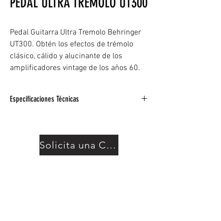
PEDAL ULTRA TREMOLO UT300
Pedal Guitarra Ultra Tremolo Behringer
UT300. Obtén los efectos de trémolo
clásico, cálido y alucinante de los
amplificadores vintage de los años 60.
Especificaciones Técnicas
Obtén los efectos de trémolo clásico, cálido
y alucinante de los amplificadores vintage
de los años 60.
Solicita una Cotización
* Controles de frecuencia, onda y
profundidad dedicados para dar forma al
sonido increíble.
* LED de estado para activación /
desactivación de efectos y comprobación de
batería.
* Funciona con una batería de 9 V o con la