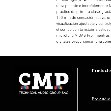
El Behringer WING es un mezclad
ultra potente e increíblemente fá
práctico de primera clase, grac
100 mm de sensación suave, una 
visualización ajustable y control
el sonido con la máxima calidad
micrófono MIDAS Pro, mientras 
digitales proporcionan una conec
Producto
ProAudio