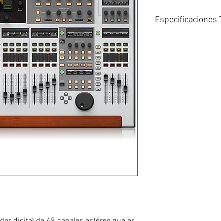
Especificaciones 
Mezclador digital 
de procesamiento d
canales auxiliares 
28 buses estéreo: 1
estéreo y 4 líneas 
24 faders motoriz
en 3 secciones con
La pantalla táctil c
visualización ajust
edición de canales 
8 preamplificadore
MIDAS aseguran que
3 puertos AES50 pr
/ S plug-and-play p
salida
Las redes AES50 s
MIDAS M32 y Behri
Interfaz StageCON