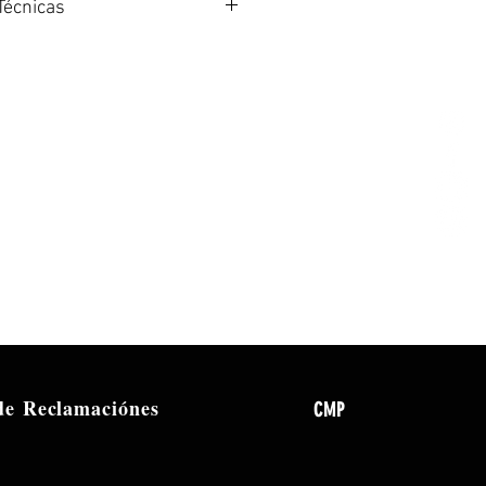
Técnicas
 Dinámica
oide
e: 50 Hz-15 kHz
l fabricante: XM8500
 de
Reclamaciónes
CMP