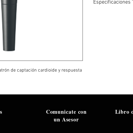
Especificaciones 
Tipo de micrófono:
Patrón polar: Cardi
Respuesta frecuent
Color: Negro
Conector: XLR
Peso: 0,53 libras
Número de pieza de
trón de captación cardioide y respuesta
s
Comunicate con
Libro
un Asesor