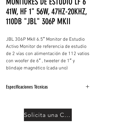
MONITORES DE ESTUDIO LF 6"
41W, HF 1" 56W, 47HZ-20KHZ,
110DB "JBL" 306P MKII
JBL 306P MkII 6.5″ Monitor de Estudio
Activo Monitor de referencia de estudio
de 2 vías con alimentación de 112 vatios
con woofer de 6″ , tweeter de 1″ y
blindaje magnético (cada uno)
Especificaciones Técnicas
Motorizado: Sí
Configuración de energía: Biamplificado
Tamaño del controlador LF: altavoz de
Solicita una Cotización
graves de 6,5″
Tipo de controlador de baja frecuencia: Cono
Tamaño del controlador de alta frecuencia: