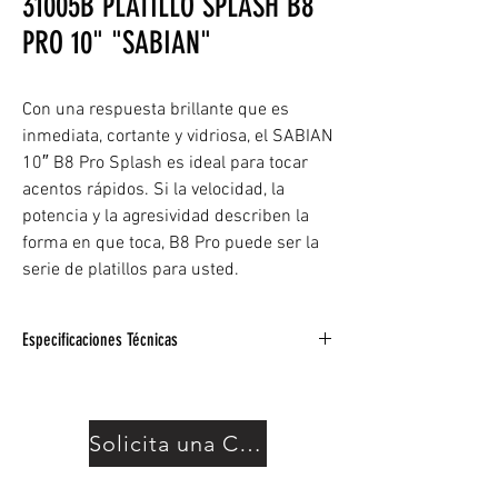
31005B PLATILLO SPLASH B8
PRO 10" "SABIAN"
Con una respuesta brillante que es
inmediata, cortante y vidriosa, el SABIAN
10″ B8 Pro Splash es ideal para tocar
acentos rápidos. Si la velocidad, la
potencia y la agresividad describen la
forma en que toca, B8 Pro puede ser la
serie de platillos para usted.
Especificaciones Técnicas
Aspecto brillante, y sonidos, que matan
Brilliant Finish uni-rolls Bronze le da a B8
Pro un aspecto brillante y listo para el
Solicita una Cotización
escenario.
Protegido por SABIAN.