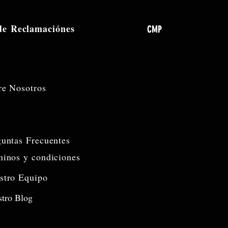
 de
Reclamaciónes
CMP
re Nosotros
guntas Frecuentes
minos y condiciones
stro Equipo
tro Blog