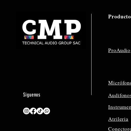
Producto
ProAudio
Micrófon
Siguenos
Audifono
Instrume
Atrileria
Conector