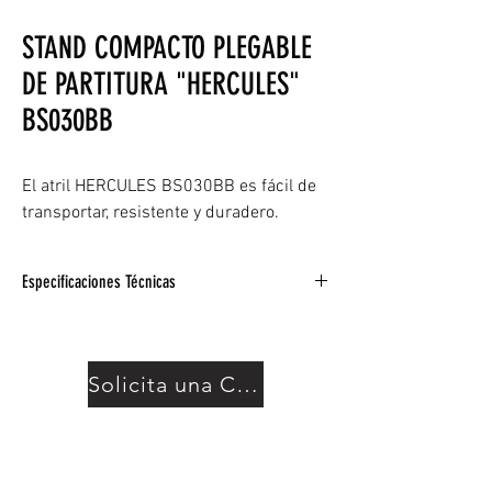
STAND COMPACTO PLEGABLE
DE PARTITURA "HERCULES"
BS030BB
El atril HERCULES BS030BB es fácil de
transportar, resistente y duradero.
Especificaciones Técnicas
Escritorio plegable compacto con 2
retenedores de página en los lados de los
estantes.
Solicita una Cotización
El trípode resistente admite partituras de
hasta 2,5 kg (5,51 lbs.)
Los soportes y perillas de tubo duraderos
ofrecen una gran estabilidad y se estiran
fácilmente a la altura deseada.