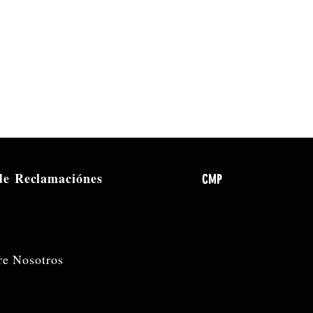
 de
Reclamaciónes
CMP
re Nosotros