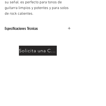
su señal. es perfecto para tonos de
guitarra limpios y potentes y para solos
de rock calientes.
Especificaciones Técnicas
Suaviza tu sonido y agrega sustain con este
compresor
Controle las notas fuertes y fuertes y
Solicita una Cotización
aumente las señales bajas débiles
Agregue golpe y sostenga a sus solos
LED brillante encendido / apagado
Funciona con una batería de 9 V o con una
fuente de alimentación de CC