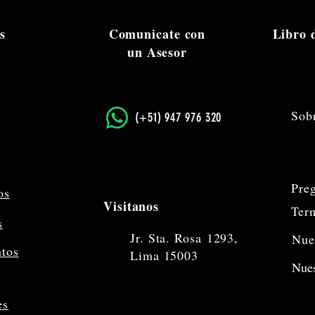
s
Comunicate con
Libro
un Asesor
Sob
​(+51) 947 976 320
Pre
os
Visitanos
Ter
s
Jr. Sta. Rosa
1293,
Nue
ntos
Lima 15003
Nues
es