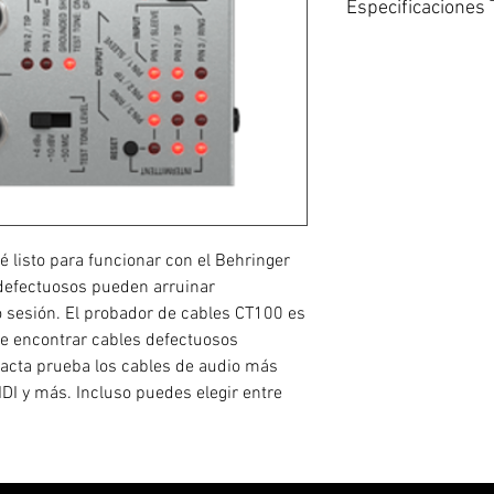
Especificaciones 
Probador de cables 
comunes
Prueba cables XLR,
MIDI
Los modos control
Prueba de cable, Pr
Funciona con 2 pil
Incluye clip para c
ocupados.
 listo para funcionar con el Behringer
Realiza verificación
contacto intermite
 defectuosos pueden arruinar
verificación de blin
 sesión. El probador de cables CT100 es
de encontrar cables defectuosos
acta prueba los cables de audio más
DI y más. Incluso puedes elegir entre