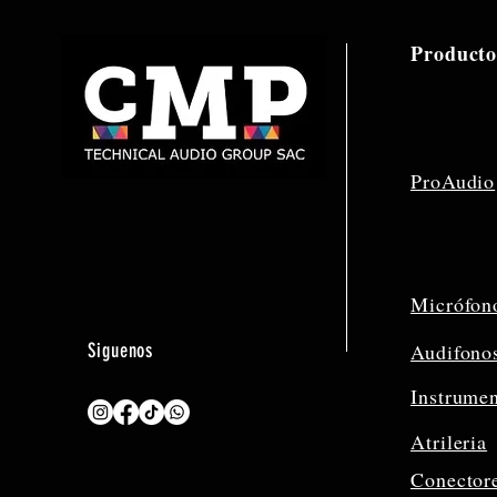
Producto
ProAudio
Micrófon
Siguenos
Audifono
Instrume
Atrileria
Conector