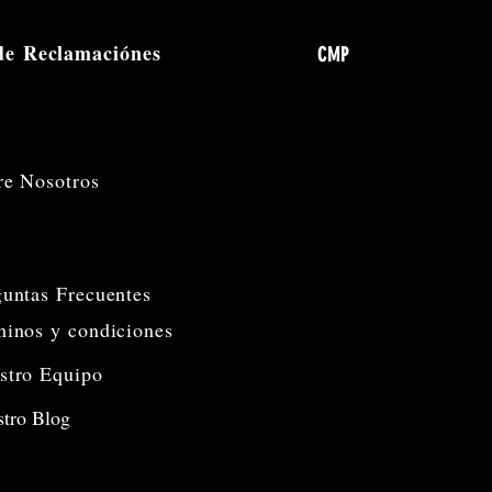
 de
Reclamaciónes
CMP
re Nosotros
guntas Frecuentes
minos y condiciones
stro Equipo
tro Blog