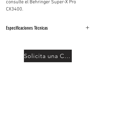
consulte el Behringer Super-X Pro
CX3400.
Especificaciones Técnicas
Crossover estéreo profesional de 2 vías / 3
vías / mono de 4 vías con filtros Linkwitz-
Riley de última generación con 24 dB /
Solicita una Cotización
octava
Limitadores individuales en cada salida para
una protección óptima de los altavoces
Retardo de tiempo ajustable para alineación
de fase entre controladores
Ecualización de bocina de CD para
compensación de bocina de directividad
constante
Respuesta de amplitud sumada
absolutamente plana, diferencia de fase
cero
La función «Low Sum» proporciona salida