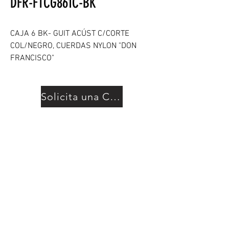
DFR-FTCG861C-BK
CAJA 6 BK- GUIT ACÚST C/CORTE
COL/NEGRO, CUERDAS NYLON "DON
FRANCISCO"
Solicita una Cotización