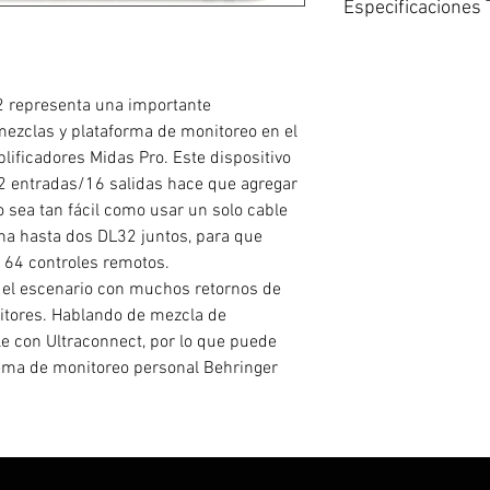
Especificaciones 
Tipo: Snake Digital,
Compatibilidad: Si
Canales: 32×16
2 representa una importante
Entradas – Preampl
mezclas y plataforma de monitoreo en el
Phantom power: Sí
lificadores Midas Pro. Este dispositivo
Salidas – Principal:
 entradas/16 salidas hace que agregar
Entradas – Digitale
o sea tan fácil como usar un solo cable
Salidas – Digitales
(AES/EBU), 2 Toslin
na hasta dos DL32 juntos, para que
E/S de datos: 1 x E
64 controles remotos.
USB: 1 tipo B.
 el escenario con muchos retornos de
Conectividad infor
itores. Hablando de mezcla de
E/S MIDI: In/Out
e con Ultraconnect, por lo que puede
Montable en rack: 
tema de monitoreo personal Behringer
Profundidad: 9.5″
Ancho: 19″
Peso: 12.5 libras
Número de pieza de