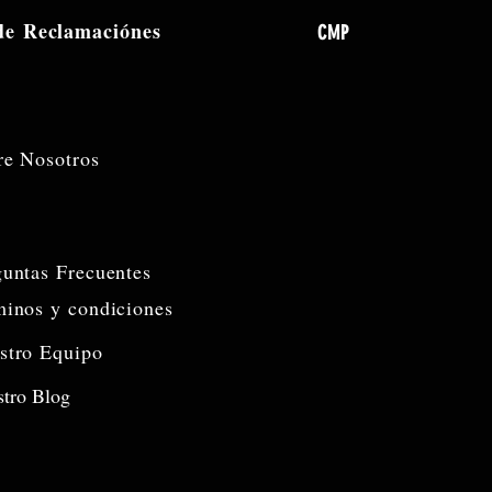
 de
Reclamaciónes
CMP
re Nosotros
guntas Frecuentes
minos y condiciones
stro Equipo
tro Blog