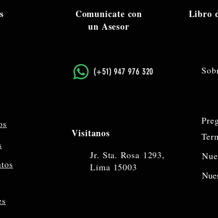
s
Comunicate con
Libro
un Asesor
Sob
​(+51) 947 976 320
Pre
os
Visitanos
Ter
s
Jr. Sta. Rosa
1293,
Nue
ntos
Lima 15003
Nues
es