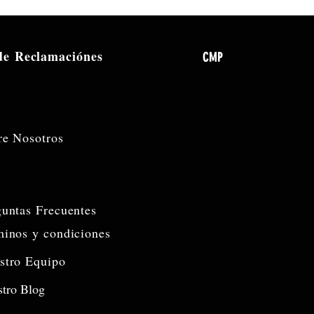
 de
Reclamaciónes
CMP
re Nosotros
guntas Frecuentes
minos y condiciones
stro Equipo
tro Blog