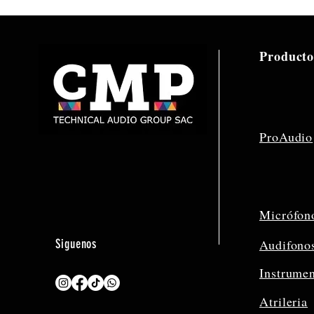
Producto
ProAudio
Micrófon
Siguenos
Audifono
Instrume
Atrileria