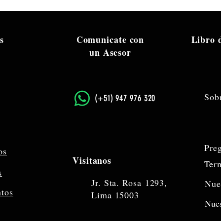
s
Comunicate con
Libro
un Asesor
Sob
​(+51) 947 976 320
Pre
os
Visitanos
Ter
s
Jr. Sta. Rosa
1293,
Nue
ntos
Lima 15003
Nues