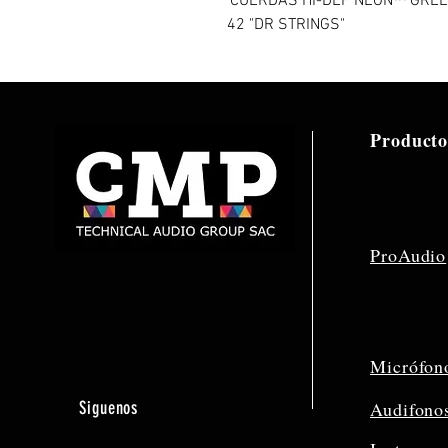
'CUERDAS HI-DEF NEON™ GREEN: 
42 "DR STRINGS"
Producto
ProAudio
Micrófon
Siguenos
Audifono