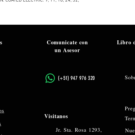
COATED ELECTRIC: 9, 11, 16, 24, 32,
s
Comunicate con
Libro
un Asesor
Sob
​(+51) 947 976 320
Pre
os
Visitanos
Ter
s
Jr. Sta. Rosa
1293,
Nue