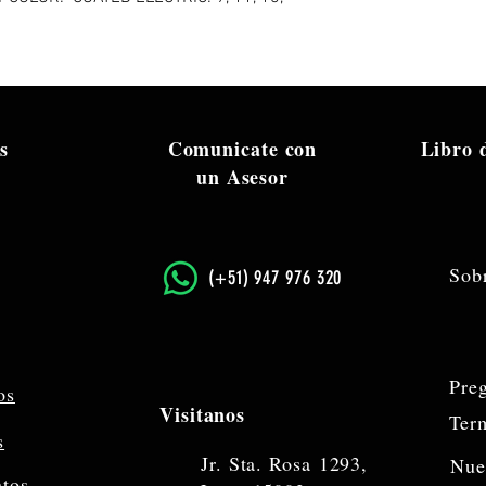
s
Comunicate con
Libro
un Asesor
Sob
​(+51) 947 976 320
Pre
os
Visitanos
Ter
s
Jr. Sta. Rosa
1293,
Nue
ntos