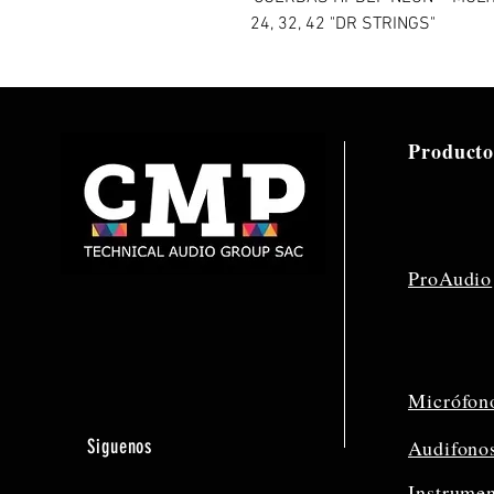
24, 32, 42 "DR STRINGS"
Producto
ProAudio
Micrófon
Siguenos
Audifono
Instrume