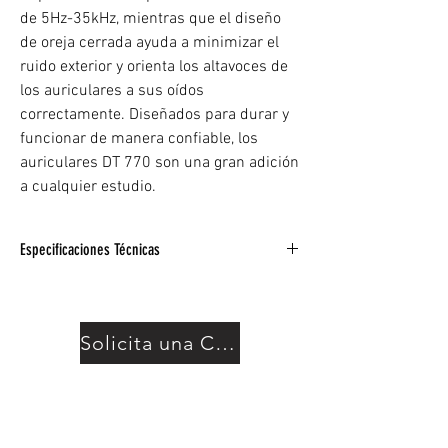
de 5Hz-35kHz, mientras que el diseño
de oreja cerrada ayuda a minimizar el
ruido exterior y orienta los altavoces de
los auriculares a sus oídos
correctamente. Diseñados para durar y
funcionar de manera confiable, los
auriculares DT 770 son una gran adición
a cualquier estudio.
Especificaciones Técnicas
Tipo: cableado
Abrir cerrado: Cerrado
Estilo de ajuste: Circumaural (alrededor de la
Solicita una Cotización
oreja)
Atenuación de ruido: Aislamiento de ruido
pasivo
Respuesta frecuente: 5Hz-35kHz
Impedancia: 80 ohmios