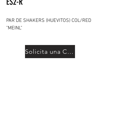
ES2-R
PAR DE SHAKERS (HUEVITOS) COL/RED
"MEINL"
Solicita una Cotización