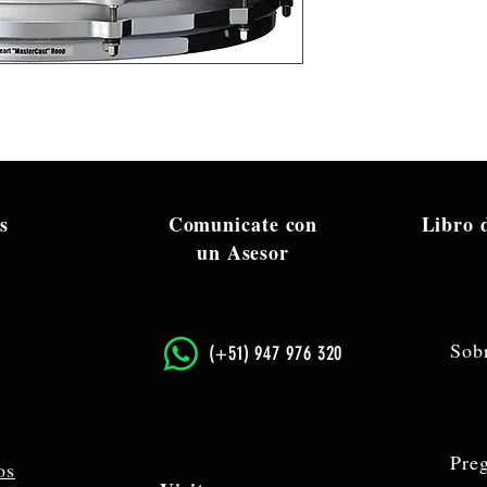
s
Comunicate con
Libro
un Asesor
Sob
​(+51) 947 976 320
Pre
os