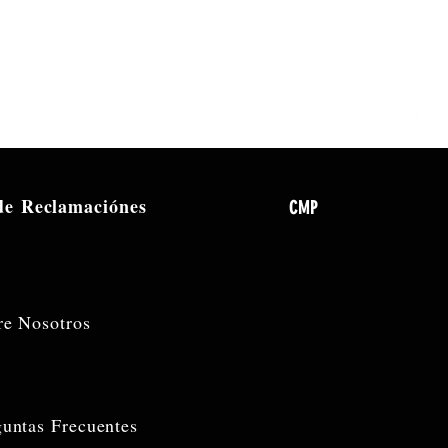
 de
Reclamaciónes
CMP
re Nosotros
guntas Frecuentes